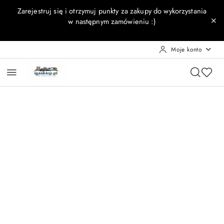
Przejdź do treści głównej
Przejdź do wyszukiwarki
Przejdź do moje konto
Przejdź do menu głównego
Przejdź do opisu produktu
Przejdź do stopki
Zarejestruj się i otrzymuj punkty za zakupy do wykorzystania
w następnym zamówieniu :)
Moje konto