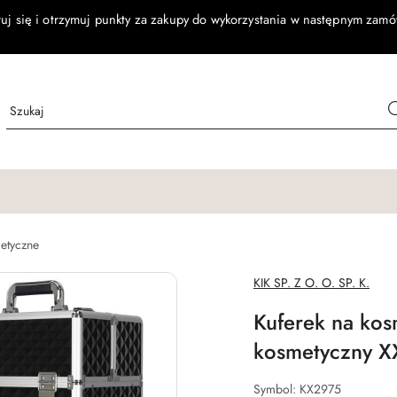
ruj się i otrzymuj punkty za zakupy do wykorzystania w następnym zamó
etyczne
NAZWA
KIK SP. Z O. O. SP. K.
PRODUCENTA:
Kuferek na kos
kosmetyczny X
Symbol:
KX2975