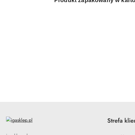
Produkt zapakowany w kar
Pomiń karuzelę produktów
Strefa klie