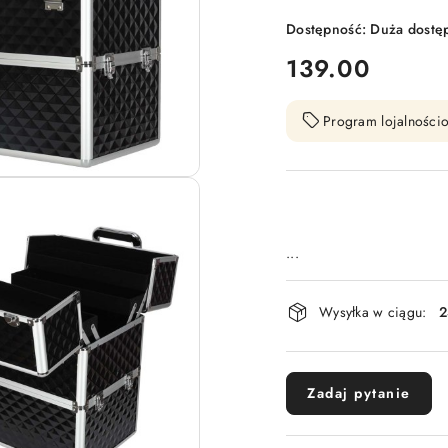
Dostępność:
Duża dostę
cena:
139.00
Program lojalnościo
...
Dostępność
Wysyłka w ciągu:
2
i
dostawa
Zadaj pytanie