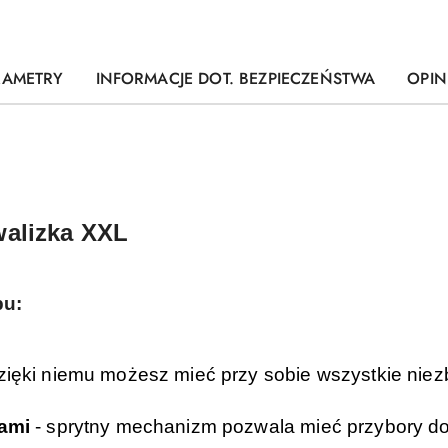
RAMETRY
INFORMACJE DOT. BEZPIECZEŃSTWA
OPINI
walizka XXL
pu:
zięki niemu możesz mieć przy sobie wszystkie niez
kami
- sprytny mechanizm pozwala mieć przybory d