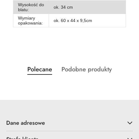
Wysokość do
ok. 34 cm
blatu:
Wymiary
ok. 60 x 44 x 9,5cm
opakowania:
Produkty
Produkty
Polecane
Podobne produkty
Pomiń karuzelę produktów
o
o
statusie:
statusie:
Dane adresowe