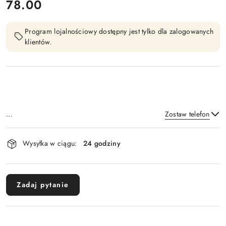
cena:
78.00
Program lojalnościowy dostępny jest tylko dla zalogowanych
klientów.
...
Zostaw telefon
Dostępność
Wysyłka w ciągu:
24 godziny
i
Wyślij
dostawa
Zadaj pytanie