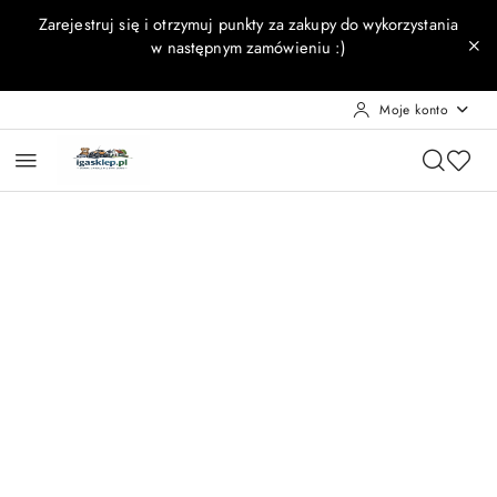
Przejdź do treści głównej
Przejdź do wyszukiwarki
Przejdź do moje konto
Przejdź do menu głównego
Przejdź do opisu produktu
Przejdź do stopki
Zarejestruj się i otrzymuj punkty za zakupy do wykorzystania
w następnym zamówieniu :)
Moje konto