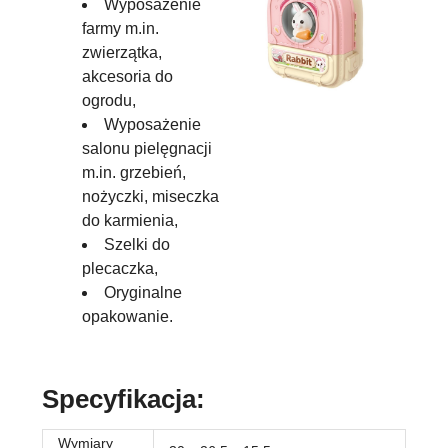
Wyposażenie
farmy m.in.
zwierzątka,
akcesoria do
ogrodu,
Wyposażenie
salonu pielęgnacji
m.in. grzebień,
nożyczki, miseczka
do karmienia,
Szelki do
plecaczka,
Oryginalne
opakowanie.
Specyfikacja:
Wymiary