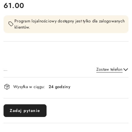
cena:
61.00
Program lojalnościowy dostępny jest tylko dla zalogowanych
klientów.
...
Zostaw telefon
Dostępność
Wysyłka w ciągu:
24 godziny
i
Wyślij
dostawa
Zadaj pytanie