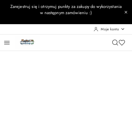
Przejdź do treści głównej
Przejdź do wyszukiwarki
Przejdź do moje konto
Przejdź do menu głównego
Przejdź do opisu produktu
Przejdź do stopki
Zarejestruj się i otrzymuj punkty za zakupy do wykorzystania
w następnym zamówieniu :)
Moje konto