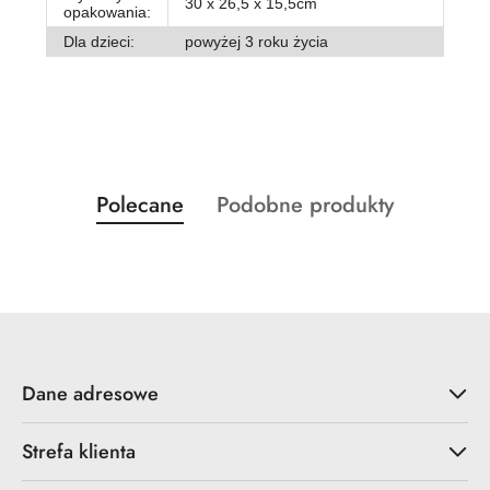
30 x 26,5 x 15,5cm
opakowania:
Dla dzieci:
powyżej 3 roku życia
Produkty
Produkty
Polecane
Podobne produkty
Pomiń karuzelę produktów
o
o
statusie:
statusie:
Dane adresowe
Strefa klienta