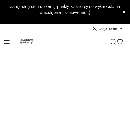
Przejdź do treści głównej
Przejdź do wyszukiwarki
Przejdź do moje konto
Przejdź do menu głównego
Przejdź do opisu produktu
Przejdź do stopki
Zarejestruj się i otrzymuj punkty za zakupy do wykorzystania
w następnym zamówieniu :)
Moje konto