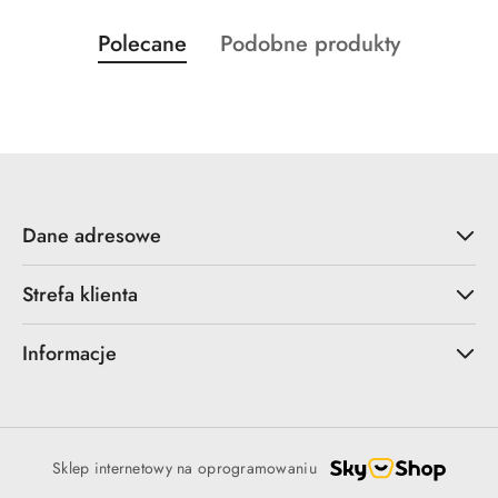
Produkty
Produkty
Polecane
Podobne produkty
Pomiń karuzelę produktów
o
o
statusie:
statusie:
Dane adresowe
Strefa klienta
Informacje
Sklep internetowy na oprogramowaniu