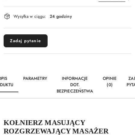
Dostępność
Wysyłka w ciągu:
24 godziny
i
Wyślij
dostawa
Zadaj pytanie
OPIS
PARAMETRY
INFORMACJE
OPINIE
ZA
DUKTU
DOT.
(0)
PYT
BEZPIECZEŃSTWA
KOŁNIERZ MASUJĄCY
ROZGRZEWAJĄCY MASAŻER