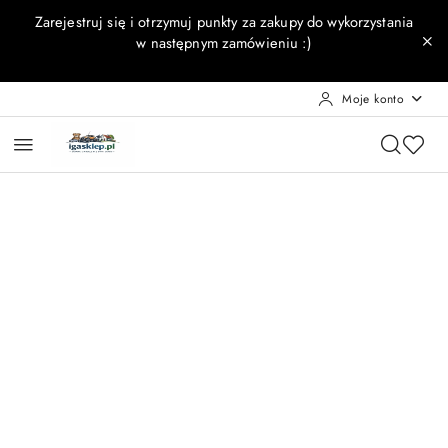
Przejdź do treści głównej
Przejdź do wyszukiwarki
Przejdź do moje konto
Przejdź do menu głównego
Przejdź do opisu produktu
Przejdź do stopki
Zarejestruj się i otrzymuj punkty za zakupy do wykorzystania
w następnym zamówieniu :)
Moje konto