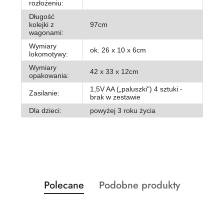
rozłożeniu:
Długość
kolejki z
97cm
wagonami:
Wymiary
ok. 26 x 10 x 6cm
lokomotywy:
Wymiary
42 x 33 x 12cm
opakowania:
1,5V AA („paluszki") 4 sztuki -
Zasilanie:
brak w zestawie
Dla dzieci:
powyżej 3 roku życia
Produkty
Produkty
Polecane
Podobne produkty
Pomiń karuzelę produktów
o
o
statusie:
statusie: