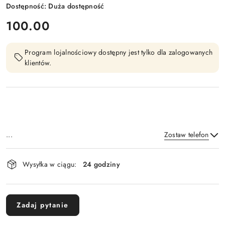
Dostępność:
Duża dostępność
cena:
100.00
Program lojalnościowy dostępny jest tylko dla zalogowanych
klientów.
...
Zostaw telefon
Dostępność
Wysyłka w ciągu:
24 godziny
i
Wyślij
dostawa
Zadaj pytanie