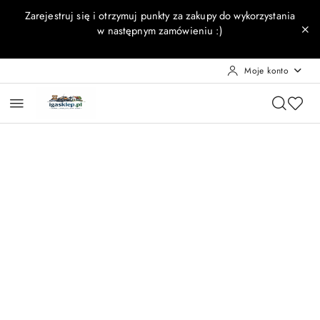
Przejdź do treści głównej
Przejdź do wyszukiwarki
Przejdź do moje konto
Przejdź do menu głównego
Przejdź do opisu produktu
Przejdź do stopki
Zarejestruj się i otrzymuj punkty za zakupy do wykorzystania
w następnym zamówieniu :)
Moje konto