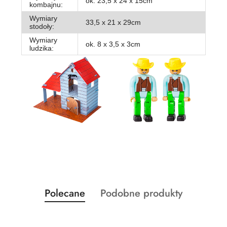
ok. 23,5 x 24 x 15cm
kombajnu:
Wymiary
33,5 x 21 x 29cm
stodoły:
Wymiary
ok. 8 x 3,5 x 3cm
ludzika:
Produkty
Produkty
Polecane
Podobne produkty
Pomiń karuzelę produktów
o
o
statusie:
statusie: