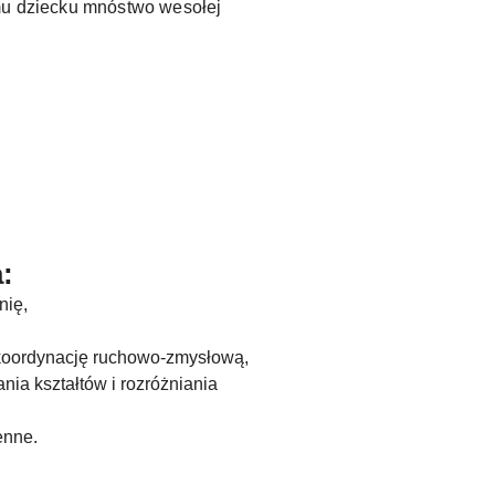
u dziecku mnóstwo wesołej
:
nię,
 koordynację ruchowo-zmysłową,
nia kształtów i rozróżniania
enne.