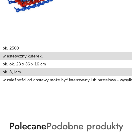
ok. 2500
w estetyczny kuferek,
ok. ok. 23 x 36 x 16 cm
ok. 3,1cm
w zależności od dostawy może być intensywny lub pastelowy - wysył
Produkty
Produkty
Polecane
Podobne produkty