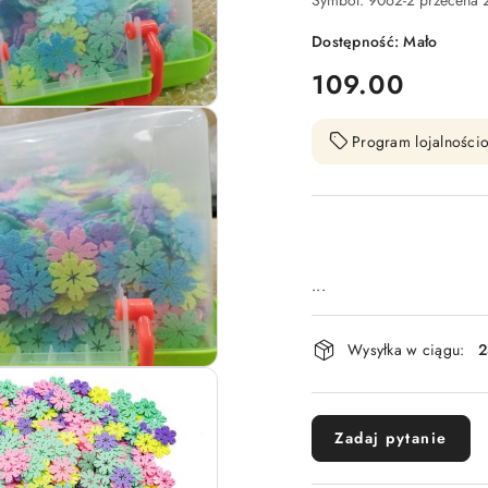
Symbol:
9062-2 przecena 
Dostępność:
Mało
cena:
109.00
Program lojalnościo
...
Dostępność
Wysyłka w ciągu:
2
i
dostawa
Zadaj pytanie