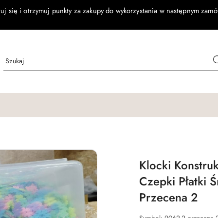
ruj się i otrzymuj punkty za zakupy do wykorzystania w następnym zamó
Klocki Konstru
Czepki Płatki 
Przecena 2