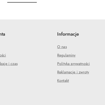
o
o
statusie:
statusie:
nta
Informacje
O nas
ości
Regulaminy
zaje i czas
Polityka prywatności
Reklamacje i zwroty
Kontakt