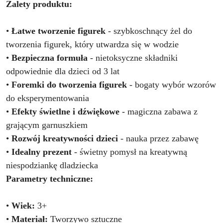
Zalety produktu:
•
Łatwe tworzenie figurek
- szybkoschnący żel do
tworzenia figurek, który utwardza się w wodzie
•
Bezpieczna formuła
- nietoksyczne składniki
odpowiednie dla dzieci od 3 lat
•
Foremki do tworzenia figurek
- bogaty wybór wzorów
do eksperymentowania
•
Efekty świetlne i dźwiękowe
- magiczna zabawa z
grającym garnuszkiem
•
Rozwój kreatywności dzieci
- nauka przez zabawę
•
Idealny prezent
- świetny pomysł na kreatywną
niespodziankę dladziecka
Parametry techniczne:
•
Wiek:
3+
•
Materiał:
Tworzywo sztuczne