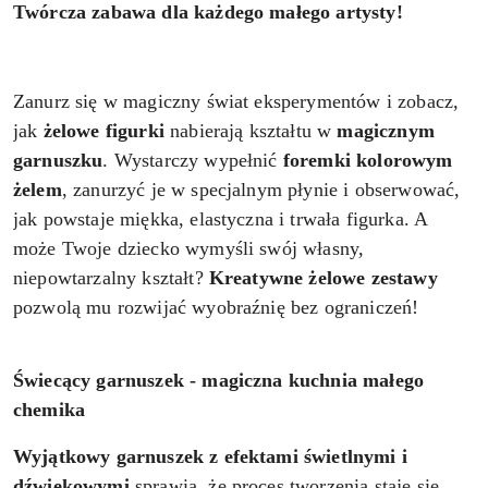
Twórcza zabawa dla każdego małego artysty!
Zanurz się w magiczny świat eksperymentów i zobacz,
jak
żelowe figurki
nabierają kształtu w
magicznym
garnuszku
. Wystarczy wypełnić
foremki
kolorowym
żelem
, zanurzyć je w specjalnym płynie i obserwować,
jak powstaje miękka, elastyczna i trwała figurka. A
może Twoje dziecko wymyśli swój własny,
niepowtarzalny kształt?
Kreatywne żelowe
zestawy
pozwolą mu rozwijać wyobraźnię bez ograniczeń!
Świecący garnuszek - magiczna kuchnia małego
chemika
Wyjątkowy garnuszek z efektami świetlnymi i
dźwiękowymi
sprawia, że proces tworzenia staje się