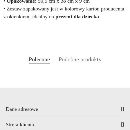
•
Opakowanie:
50,5 cm x 38 cm x 9 cm
• Zestaw zapakowany jest w kolorowy karton producenta
z okienkiem, idealny na
prezent dla dziecka
Produkty
Produkty
Polecane
Podobne produkty
Pomiń karuzelę produktów
o
o
statusie:
statusie:
Dane adresowe
Strefa klienta