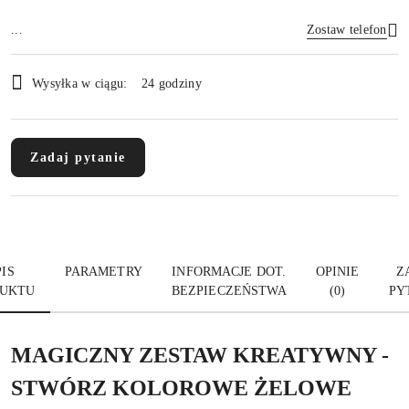
...
Zostaw telefon
Dostępność
Wysyłka w ciągu:
24 godziny
i
Wyślij
dostawa
Zadaj pytanie
IS
PARAMETRY
INFORMACJE DOT.
OPINIE
Z
UKTU
BEZPIECZEŃSTWA
(0)
PY
MAGICZNY ZESTAW KREATYWNY -
STWÓRZ KOLOROWE ŻELOWE