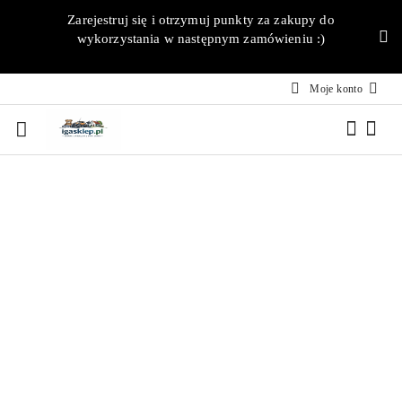
Przejdź do treści głównej
Przejdź do wyszukiwarki
Przejdź do moje konto
Przejdź do menu głównego
Przejdź do opisu produktu
Przejdź do stopki
Zarejestruj się i otrzymuj punkty za zakupy do
wykorzystania w następnym zamówieniu :)
Moje konto