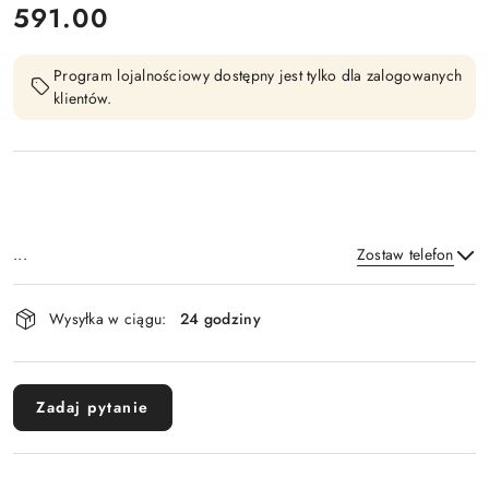
cena:
591.00
Program lojalnościowy dostępny jest tylko dla zalogowanych
klientów.
...
Zostaw telefon
Dostępność
Wysyłka w ciągu:
24 godziny
i
Wyślij
dostawa
Zadaj pytanie