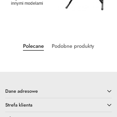
innymi modelami
Produkty
Produkty
Polecane
Podobne produkty
Pomiń karuzelę produktów
o
o
statusie:
statusie:
Dane adresowe
Strefa klienta