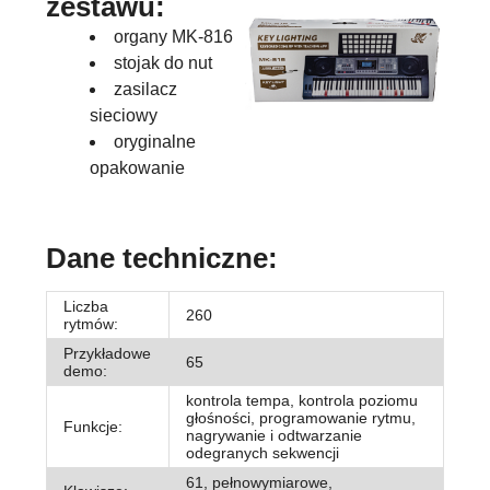
zestawu:
organy MK-816
stojak do nut
zasilacz
sieciowy
oryginalne
opakowanie
Dane techniczne:
Liczba
260
rytmów:
Przykładowe
65
demo:
kontrola tempa, kontrola poziomu
głośności, programowanie rytmu,
Funkcje:
nagrywanie i odtwarzanie
odegranych sekwencji
61, pełnowymiarowe,