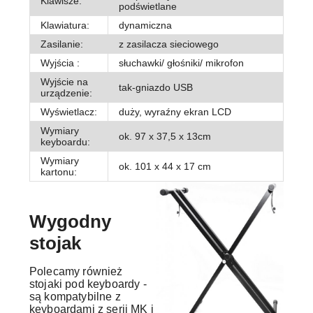
Klawisze:
podświetlane
Klawiatura:
dynamiczna
Zasilanie:
z zasilacza sieciowego
Wyjścia :
słuchawki/ głośniki/ mikrofon
Wyjście na
tak-gniazdo USB
urządzenie:
Wyświetlacz:
duży, wyraźny ekran LCD
Wymiary
ok. 97 x 37,5 x 13cm
keyboardu:
Wymiary
ok. 101 x 44 x 17 cm
kartonu:
Wygodny
stojak
Polecamy również
stojaki pod keyboardy -
są kompatybilne z
keyboardami z serii MK i