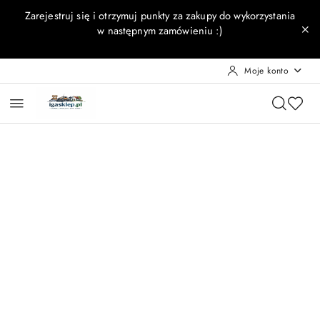
Przejdź do treści głównej
Przejdź do wyszukiwarki
Przejdź do moje konto
Przejdź do menu głównego
Przejdź do opisu produktu
Przejdź do stopki
Zarejestruj się i otrzymuj punkty za zakupy do wykorzystania
w następnym zamówieniu :)
Moje konto