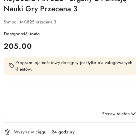
Nauki Gry Przecena 3
Symbol:
MK-825 przecena 3
Dostępność:
Mało
cena:
205.00
Program lojalnościowy dostępny jest tylko dla zalogowanych
klientów.
...
Zostaw telefon
Dostępność
Wysyłka w ciągu:
24 godziny
i