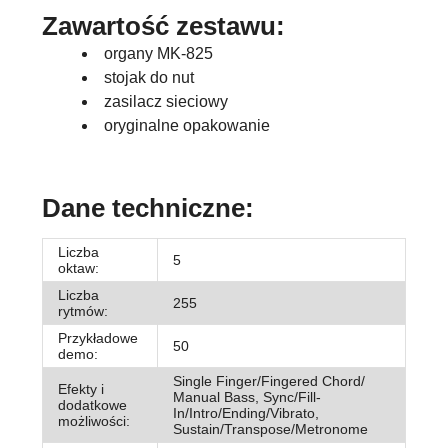
Zawartość zestawu:
organy MK-825
stojak do nut
zasilacz sieciowy
oryginalne opakowanie
Dane techniczne:
Liczba
5
oktaw:
Liczba
255
rytmów:
Przykładowe
50
demo:
Single Finger/Fingered Chord/
Efekty i
Manual Bass, Sync/Fill-
dodatkowe
In/Intro/Ending/Vibrato,
możliwości:
Sustain/Transpose/Metronome