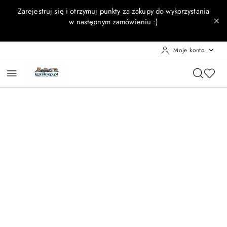
Przejdź do treści głównej
Przejdź do wyszukiwarki
Przejdź do moje konto
Przejdź do menu głównego
Przejdź do opisu produktu
Przejdź do stopki
Zarejestruj się i otrzymuj punkty za zakupy do wykorzystania
w następnym zamówieniu :)
Moje konto