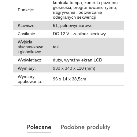
kontrola tempa, kontrola poziomu
głośności, programowanie rytmu,
Funkcje:
nagrywanie i odtwarzanie
odegranych sekwencji
Klawisze:
61, pełnowymiarowe
Zasilanie:
DC 12 V - zasilacz sieciowy
Wyjścia
słuchawkowe
tak
i głośnikowe:
Wyświetlacz:
duży, wyraźny ekran LCD
Wymiary:
930 x 340 x 110 (mm)
Wymiary
96 x 14 x 38,5cm
opakowania:
Produkty
Produkty
Polecane
Podobne produkty
Pomiń karuzelę produktów
o
o