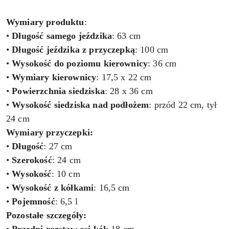
Wymiary produktu
:
•
Długość samego jeździka
: 63 cm
•
Długość jeździka z przyczepką
: 100 cm
•
Wysokość do poziomu kierownicy
: 36 cm
•
Wymiary kierownicy
: 17,5 x 22 cm
•
Powierzchnia siedziska
: 28 x 36 cm
•
Wysokość siedziska nad podłożem
: przód 22 cm, tył
24 cm
Wymiary przyczepki:
•
Długość
: 27 cm
•
Szerokość
: 24 cm
•
Wysokość
: 10 cm
•
Wysokość z kółkami
: 16,5 cm
•
Pojemność
: 6,5 l
Pozostałe szczegóły: