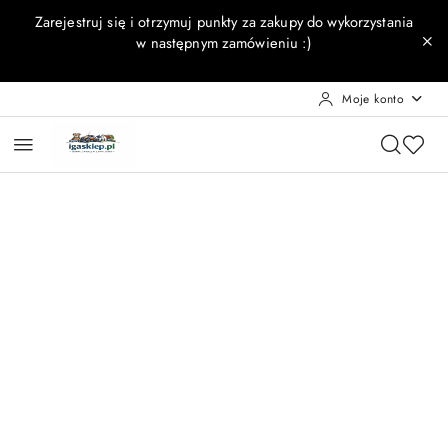
Przejdź do treści głównej
Przejdź do wyszukiwarki
Przejdź do moje konto
Przejdź do menu głównego
Przejdź do opisu produktu
Przejdź do stopki
Zarejestruj się i otrzymuj punkty za zakupy do wykorzystania
w następnym zamówieniu :)
Moje konto