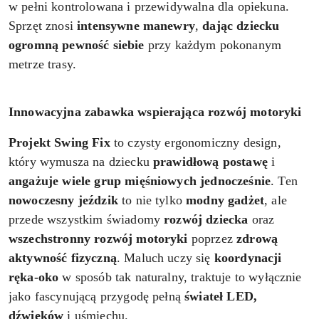
w pełni kontrolowana i przewidywalna dla opiekuna.
Sprzęt znosi
intensywne manewry
,
dając dziecku
ogromną
pewność siebie
przy każdym pokonanym
metrze trasy.
Innowacyjna zabawka wspierająca rozwój motoryki
Projekt Swing Fix
to czysty ergonomiczny design,
który wymusza na dziecku
prawidłową postawę
i
angażuje wiele grup mięśniowych
jednocześnie
. Ten
nowoczesny jeździk
to nie tylko
modny
gadżet
, ale
przede wszystkim świadomy
rozwój dziecka
oraz
wszechstronny rozwój motoryki
poprzez
zdrową
aktywność fizyczną
. Maluch uczy się
koordynacji
ręka-oko
w sposób tak naturalny, traktuje to wyłącznie
jako fascynującą przygodę pełną
świateł LED,
dźwięków
i uśmiechu.