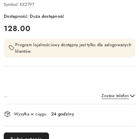
Symbol:
KX2797
Dostępność:
Duża dostępność
cena:
128.00
Program lojalnościowy dostępny jest tylko dla zalogowanych
klientów.
...
Zostaw telefon
Dostępność
Wysyłka w ciągu:
24 godziny
i
Wyślij
dostawa