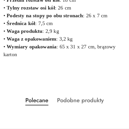
•
Przedni rozstaw osi kół
: 18 cm
•
Tylny rozstaw osi kół
: 26 cm
•
Podesty na stopy po obu stronach
: 26 x 7 cm
•
Średnica kół
: 7,5 cm
•
Waga produktu
: 2,9 kg
•
Waga z opakowaniem
: 3,2 kg
•
Wymiary opakowania
: 65 x 31 x 27 cm, brązowy
karton
Produkty
Produkty
Polecane
Podobne produkty
Pomiń karuzelę produktów
o
o
statusie:
statusie: