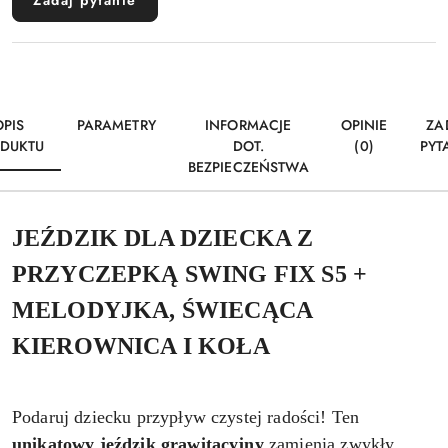
Zadaj pytanie
OPIS
PARAMETRY
INFORMACJE
OPINIE
ZA
DUKTU
DOT.
(0)
PYT
BEZPIECZEŃSTWA
JEŹDZIK DLA DZIECKA Z
PRZYCZEPKĄ SWING FIX S5 +
MELODYJKA, ŚWIECĄCA
KIEROWNICA I KOŁA
Podaruj dziecku przypływ czystej radości! Ten
unikatowy jeździk grawitacyjny
zamienia zwykły