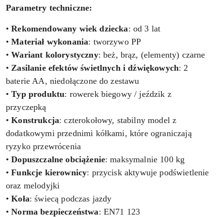
Parametry techniczne:
•
Rekomendowany wiek dziecka
: od 3 lat
•
Materiał wykonania
: tworzywo PP
•
Wariant kolorystyczny
: beż, brąz, (elementy) czarne
•
Zasilanie efektów świetlnych i dźwiękowych
: 2
baterie AA, niedołączone do zestawu
•
Typ produktu
: rowerek biegowy / jeździk z
przyczepką
•
Konstrukcja
: czterokołowy, stabilny model z
dodatkowymi przednimi kółkami, które ograniczają
ryzyko przewrócenia
•
Dopuszczalne obciążenie
: maksymalnie 100 kg
•
Funkcje kierownicy
: przycisk aktywuje podświetlenie
oraz melodyjki
•
Koła
: świecą podczas jazdy
•
Norma bezpieczeństwa
: EN71 123