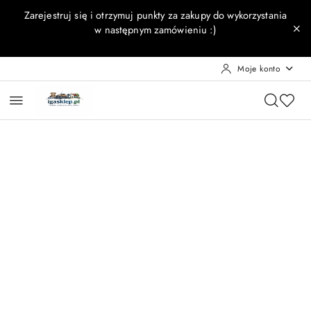
Przejdź do treści głównej
Przejdź do wyszukiwarki
Przejdź do moje konto
Przejdź do menu głównego
Przejdź do opisu produktu
Przejdź do stopki
Zarejestruj się i otrzymuj punkty za zakupy do wykorzystania
w następnym zamówieniu :)
Moje konto