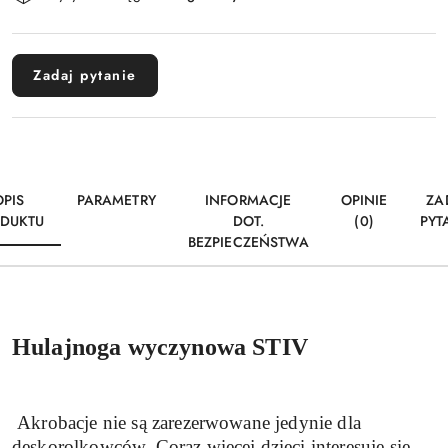
i
Wyślij
dostawa
Zadaj pytanie
OPIS
PARAMETRY
INFORMACJE
OPINIE
ZA
DUKTU
DOT.
(0)
PYT
BEZPIECZEŃSTWA
Hulajnoga wyczynowa STIV
Akrobacje nie są zarezerwowane jedynie dla
deskorolkowców. Coraz więcej dzieci interesuje się