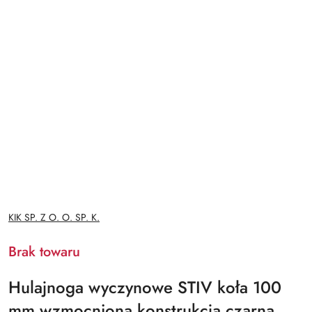
NAZWA
KIK SP. Z O. O. SP. K.
PRODUCENTA:
Brak towaru
Hulajnoga wyczynowe STIV koła 100
mm wzmocniona konstrukcja czarna