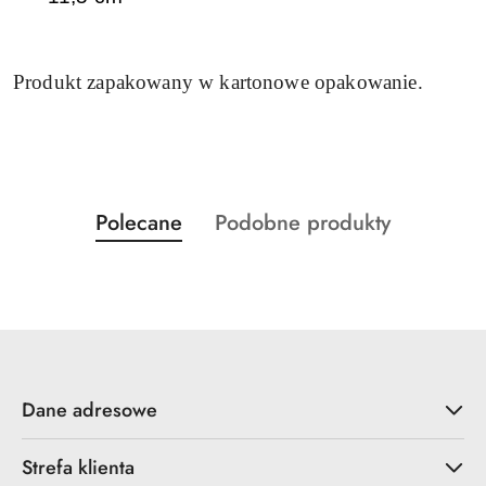
Produkt zapakowany w kartonowe opakowanie.
Produkty
Produkty
Polecane
Podobne produkty
Pomiń karuzelę produktów
o
o
statusie:
statusie:
Dane adresowe
Strefa klienta