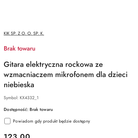
NAZWA
KIK SP. Z O. O. SP. K.
PRODUCENTA:
Brak towaru
Gitara elektryczna rockowa ze
wzmacniaczem mikrofonem dla dzieci
niebieska
Symbol:
KX4332_1
Dostępność:
Brak towaru
Powiadom gdy produkt będzie dostępny
cena:
123.00