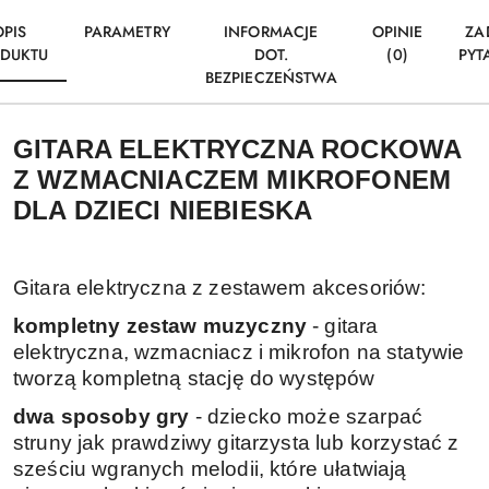
OPIS
PARAMETRY
INFORMACJE
OPINIE
ZA
DUKTU
DOT.
(0)
PYT
BEZPIECZEŃSTWA
GITARA ELEKTRYCZNA ROCKOWA
Z WZMACNIACZEM MIKROFONEM
DLA DZIECI NIEBIESKA
Gitara elektryczna z zestawem akcesoriów:
kompletny zestaw muzyczny
- gitara
elektryczna, wzmacniacz i mikrofon na statywie
tworzą kompletną stację do występów
dwa sposoby gry
- dziecko może szarpać
struny jak prawdziwy gitarzysta lub korzystać z
sześciu wgranych melodii, które ułatwiają