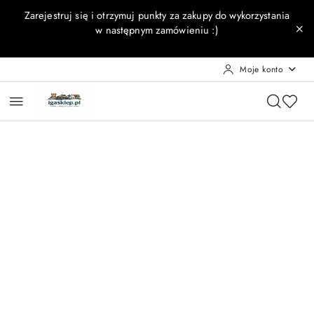
Przejdź do treści głównej
Przejdź do wyszukiwarki
Przejdź do moje konto
Przejdź do menu głównego
Przejdź do opisu produktu
Przejdź do stopki
Zarejestruj się i otrzymuj punkty za zakupy do wykorzystania
w następnym zamówieniu :)
Moje konto