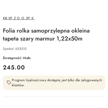
NAZWA
KIK SP. Z O. O. SP. K.
PRODUCENTA:
Folia rolka samoprzylepna okleina
tapeta szary marmur 1,22x50m
Symbol:
KX5515
Dostępność:
Mało
cena:
245.00
Program lojalnościowy dostępny jest tylko dla zalogowanych
klientów.