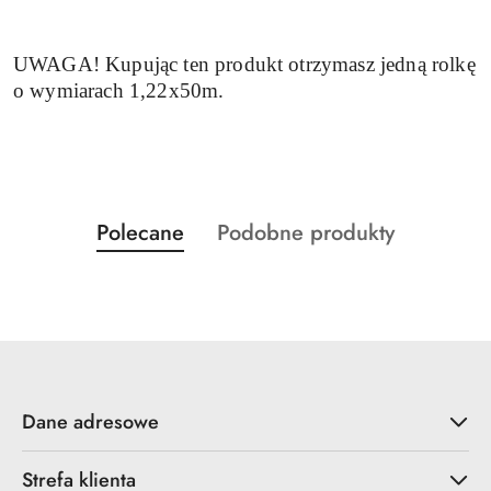
UWAGA! Kupując ten produkt otrzymasz jedną rolkę
o wymiarach 1,22x50m.
Produkty
Produkty
Polecane
Podobne produkty
Pomiń karuzelę produktów
o
o
statusie:
statusie:
Dane adresowe
Strefa klienta