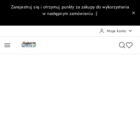
Przejdź do treści głównej
Przejdź do wyszukiwarki
Przejdź do moje konto
Przejdź do menu głównego
Przejdź do opisu produktu
Przejdź do stopki
Zarejestruj się i otrzymuj punkty za zakupy do wykorzystania
w następnym zamówieniu :)
Moje konto