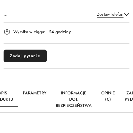
...
Zostaw telefon
Dostępność
Wysyłka w ciągu:
24 godziny
i
Wyślij
dostawa
Zadaj pytanie
OPIS
PARAMETRY
INFORMACJE
OPINIE
ZA
DUKTU
DOT.
(0)
PYT
BEZPIECZEŃSTWA