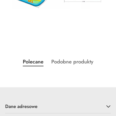
Produkty
Produkty
Polecane
Podobne produkty
Pomiń karuzelę produktów
o
o
statusie:
statusie:
Dane adresowe