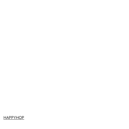
NAZWA
HAPPYHOP
PRODUCENTA: