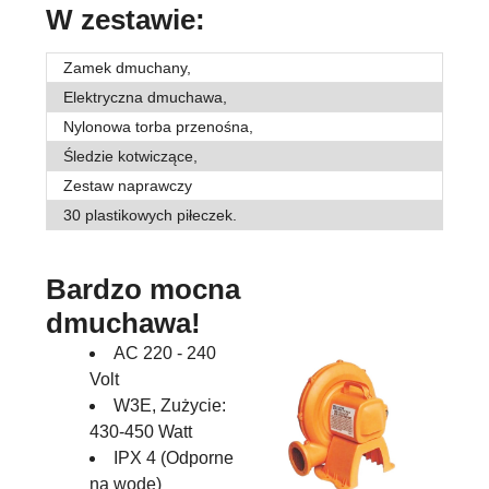
W zestawie:
Zamek dmuchany,
Elektryczna dmuchawa,
Nylonowa torba przenośna,
Śledzie kotwiczące,
Zestaw naprawczy
30 plastikowych piłeczek.
Bardzo mocna
dmuchawa!
AC 220 - 240
Volt
W3E, Zużycie:
430-450 Watt
IPX 4 (Odporne
na wodę)