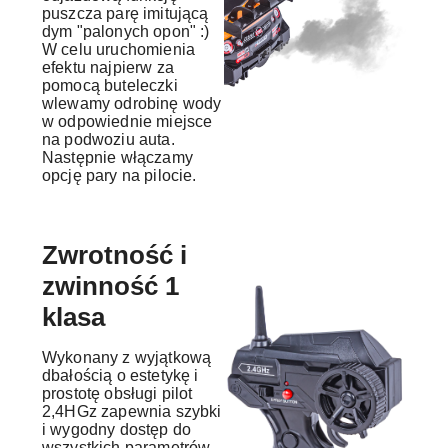
puszcza parę imitującą
dym "palonych opon" :)
W celu uruchomienia
efektu najpierw za
pomocą buteleczki
wlewamy odrobinę wody
w odpowiednie miejsce
na podwoziu auta.
Następnie włączamy
opcję pary na pilocie.
Zwrotność i
zwinność 1
klasa
Wykonany z wyjątkową
dbałością o estetykę i
prostotę obsługi pilot
2,4HGz zapewnia szybki
i wygodny dostęp do
wszystkich parametrów