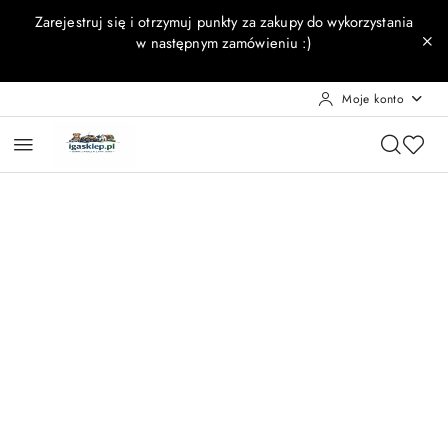
Przejdź do treści głównej
Przejdź do wyszukiwarki
Przejdź do moje konto
Przejdź do menu głównego
Przejdź do opisu produktu
Przejdź do stopki
Zarejestruj się i otrzymuj punkty za zakupy do wykorzystania
w następnym zamówieniu :)
Moje konto