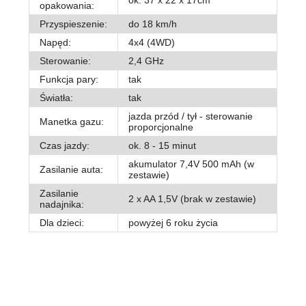
ok. 37 x 22 x 17cm
opakowania:
Przyspieszenie:
do 18 km/h
Napęd:
4x4 (4WD)
Sterowanie:
2,4 GHz
Funkcja pary:
tak
Światła:
tak
jazda przód / tył - sterowanie
Manetka gazu:
proporcjonalne
Czas jazdy:
ok. 8 - 15 minut
akumulator 7,4V 500 mAh (w
Zasilanie auta:
zestawie)
Zasilanie
2 x AA 1,5V (brak w zestawie)
nadajnika:
Dla dzieci:
powyżej 6 roku życia