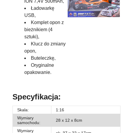
iON 7,4V 500mAh,
Ładowarkę
USB,
Komplet opon z
bieżnikiem (4
sztuki),
Klucz do zmiany
opon,
Buteleczkę,
Oryginalne
opakowanie.
Specyfikacja:
Skala:
1:16
Wymiary
28 x 12 x 8cm
samochodu:
Wymiary