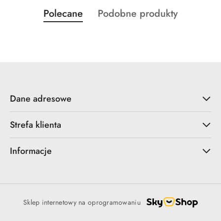
Produkty
Produkty
Polecane
Podobne produkty
Pomiń karuzelę produktów
o
o
statusie:
statusie:
Dane adresowe
Strefa klienta
Informacje
Sklep internetowy na oprogramowaniu