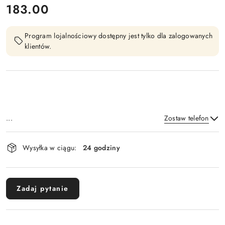
cena:
183.00
Program lojalnościowy dostępny jest tylko dla zalogowanych
klientów.
...
Zostaw telefon
Dostępność
Wysyłka w ciągu:
24 godziny
i
Wyślij
dostawa
Zadaj pytanie